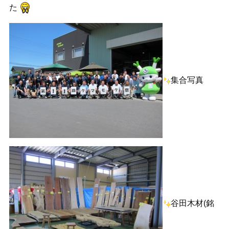
た
集合写真
谷田木材(銘